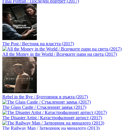
Final Portrait / Последен портрет (2017)
The Post / Вестник на властта (2017)
All the Money in the World / Всичките пари на света (2017)
Rebel in the Rye / Бунтовник в ръжта (2017)
The Glass Castle / Стъкленият замък (2017)
The Disaster Artist / Катастрофалният артист (2017)
The Railway Man / Затворник на миналото (2013)