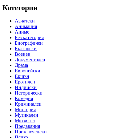
Категории
Азиатски
Анимация
Аниме
Без категория
Биографичен
Български
Военен
Документален
Драма
Европейски
Екшън
Еротичен
Индийски
Исторически
Комедия
Криминален
Мистерия
Музикален
Мюзикъл
Предавания
Приключенски
Психо