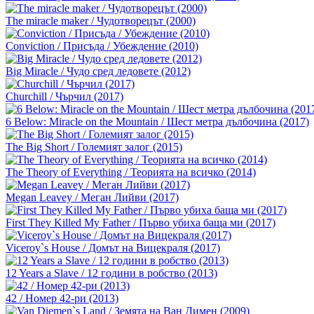
The miracle maker / Чудотворецът (2000)
Conviction / Присъда / Убеждение (2010)
Big Miracle / Чудо сред ледовете (2012)
Churchill / Чърчил (2017)
6 Below: Miracle on the Mountain / Шест метра дълбочина (2017)
The Big Short / Големият залог (2015)
The Theory of Everything / Теорията на всичко (2014)
Megan Leavey / Меган Лийви (2017)
First They Killed My Father / Първо убиха баща ми (2017)
Viceroy`s House / Домът на Вицекраля (2017)
12 Years a Slave / 12 години в робство (2013)
42 / Номер 42-ри (2013)