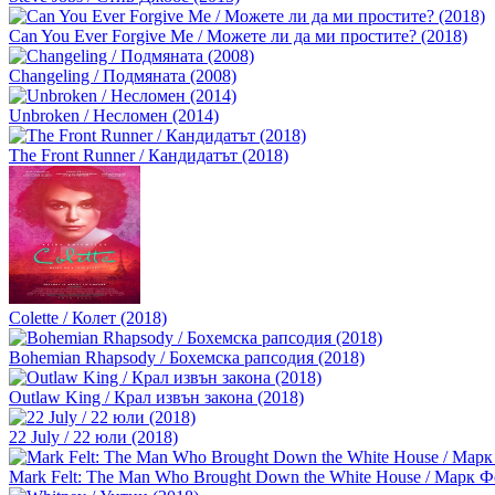
Can You Ever Forgive Me / Можете ли да ми простите? (2018)
Changeling / Подмяната (2008)
Unbroken / Несломен (2014)
The Front Runner / Кандидатът (2018)
Colette / Колет (2018)
Bohemian Rhapsody / Бохемска рапсодия (2018)
Outlaw King / Крал извън закона (2018)
22 July / 22 юли (2018)
Mark Felt: The Man Who Brought Down the White House / Марк Ф