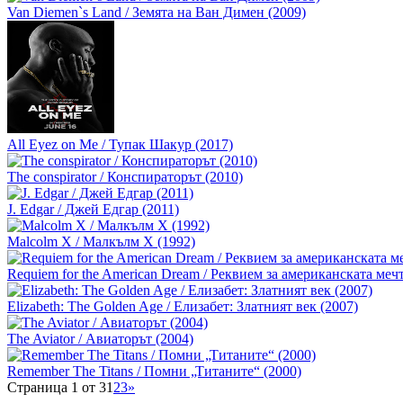
Van Diemen`s Land / Земята на Ван Димен (2009)
All Eyez on Me / Тупак Шакур (2017)
The conspirator / Конспираторът (2010)
J. Edgar / Джей Едгар (2011)
Malcolm X / Малкълм Х (1992)
Requiem for the American Dream / Реквием за американската мечт
Elizabeth: The Golden Age / Елизабет: Златният век (2007)
The Aviator / Авиаторът (2004)
Remember The Titans / Помни „Титаните“ (2000)
Страница 1 от 3
1
2
3
»