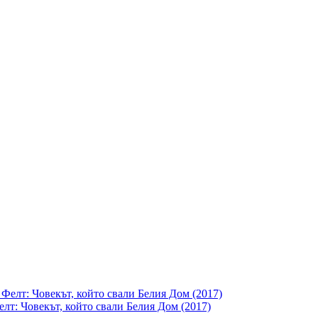
елт: Човекът, който свали Белия Дом (2017)