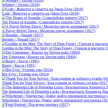
Whitney / Уитни (2018)
Gotti / Животът и смъртта на Джон Готи (2018)
The Pirates of Somalia / Сомалийски пирати (2017)
A Prayer Before Dawn / Молитва преди зазоряване (2017)
Breathe / Дишай (2017)
Gorillas in the Mist: The Story of Dian Fossey / Горили в мъглата (
Der Untergang / Крахът на Третия райх (2004)
Bugsy / Бъгси (1991)
Big Eyes / Големи очи (2014)
Thank You for Your Service / Благодарим за добрата служба (2017
The Immortal Life of Henrietta Lacks / Безсмъртната Хенриета Лак
Winchester / Уинчестър: Домът, който призраците построиха (20