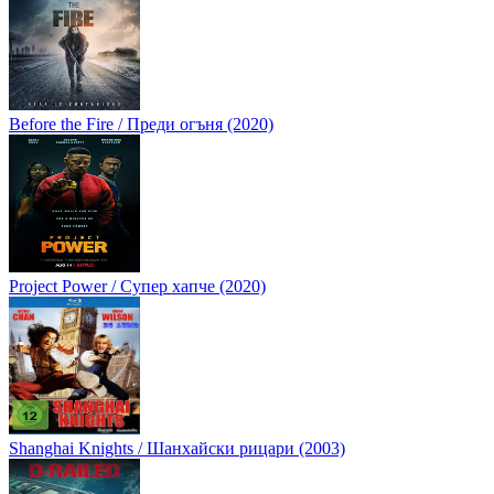
Before the Fire / Преди огъня (2020)
Project Power / Супер хапче (2020)
Shanghai Knights / Шанхайски рицари (2003)