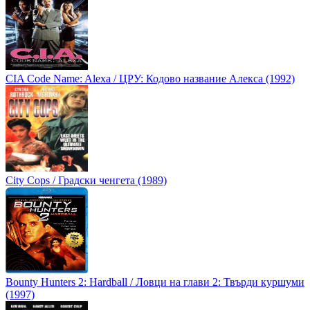
CIA Code Name: Alexa / ЦРУ: Кодово название Алекса (1992)
City Cops / Градски ченгета (1989)
Bounty Hunters 2: Hardball / Ловци на глави 2: Твърди куршуми
(1997)