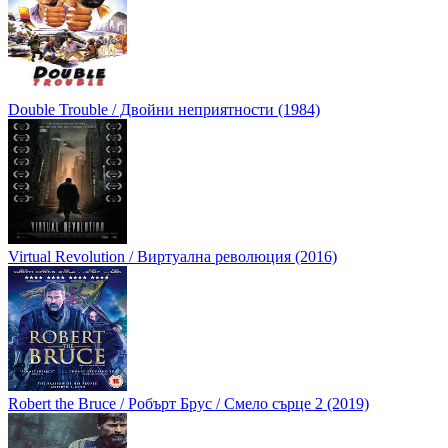
Double Trouble / Двойни неприятности (1984)
Virtual Revolution / Виртуална революция (2016)
Robert the Bruce / Робърт Брус / Смело сърце 2 (2019)