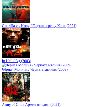
Godzilla vs. Kong / Годзила срещу Конг (2021)
In Hell / Ад (2003)
Чёрная Молния / Черната мълния (2009)
Army of One / Армия от един (2021)