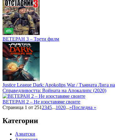
ВЕТЕРАН 3 – Трети филм
Justice League Dark: Apokolips War / Тъмната Лига на
Справедливостта: Войната на Апокалипс (2020)
ВЕТЕРАН 2 – Не изоставяме своите
Страница 1 от 25
1
2
3
4
5
...
10
20
...
»
Последна »
Категории
Азиатски
Анимация