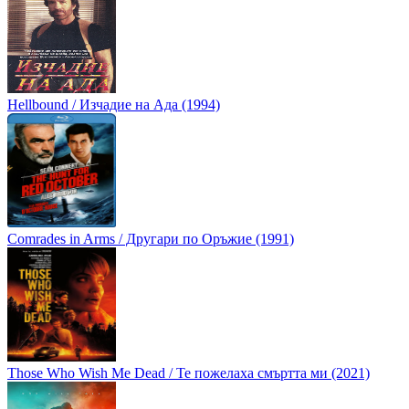
Hellbound / Изчадие на Ада (1994)
Comrades in Arms / Другари по Оръжие (1991)
Those Who Wish Me Dead / Те пожелаха смъртта ми (2021)