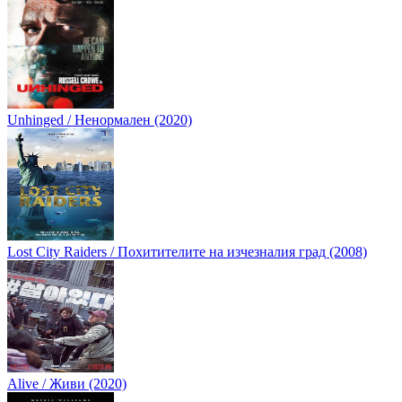
Unhinged / Ненормален (2020)
Lost City Raiders / Похитителите на изчезналия град (2008)
Alive / Живи (2020)