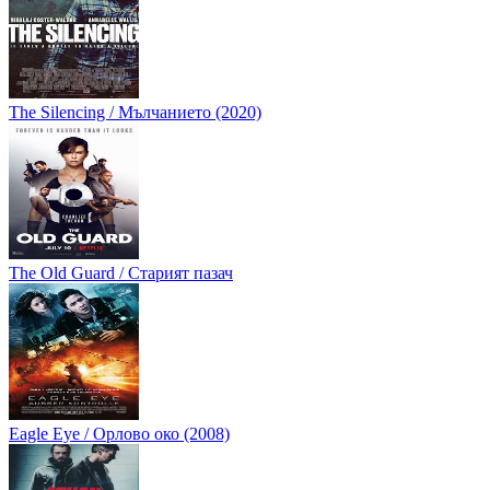
The Silencing / Мълчанието (2020)
The Old Guard / Старият пазач
Eagle Eye / Орлово око (2008)