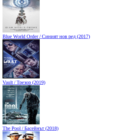
Blue World Order / Синият нов ред (2017)
Vault / Трезор (2019)
The Pool / Басейнът (2018)