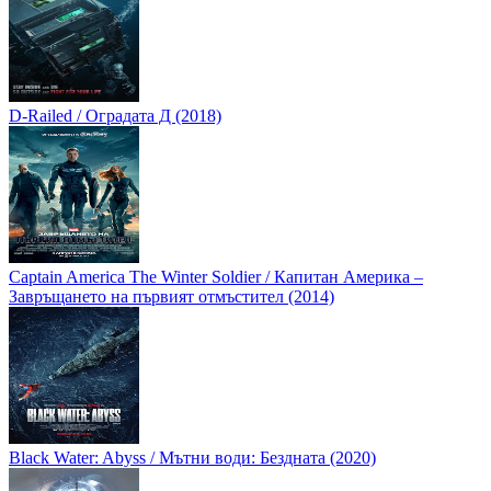
D-Railed / Оградата Д (2018)
Captain America The Winter Soldier / Капитан Америка –
Завръщането на първият отмъстител (2014)
Black Water: Abyss / Мътни води: Бездната (2020)