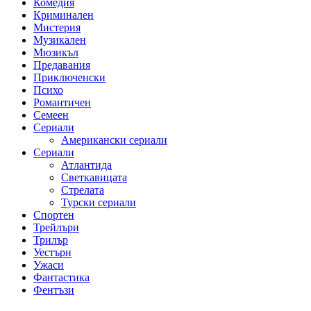
Комедия
Криминален
Мистерия
Музикален
Мюзикъл
Предавания
Приключенски
Психо
Романтичен
Семеен
Сериали
Американски сериали
Сериали
Атлантида
Светкавицата
Стрелата
Турски сериали
Спортен
Трейлъри
Трилър
Уестърн
Ужаси
Фантастика
Фентъзи