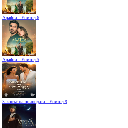
Арафта – Епизод 6
Арафта – Епизод 5
Законът на природата – Епизод 9