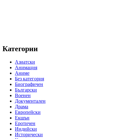
Категории
Азиатски
Анимация
Аниме
Без категория
Биографичен
Български
Военен
Документален
Драма
Европейски
Екшън
Еротичен
Индийски
Исторически