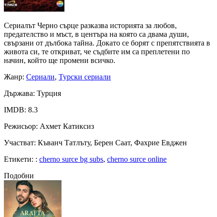
Сериалът Черно сърце разказва историята за любов,
предателство и мъст, в центъра на която са двама души,
свързани от дълбока тайна. Докато се борят с препятствията в
живота си, те откриват, че съдбите им са преплетени по
начин, който ще промени всичко.
Жанр
:
Сериали
,
Турски сериали
Държава
: Турция
IMDB
: 8.3
Режисьор
: Ахмет Катиксиз
Участват
: Къванч Татлъту, Берен Саат, Фахрие Евджен
Етикети:
:
cherno surce bg subs
,
cherno surce online
Подобни