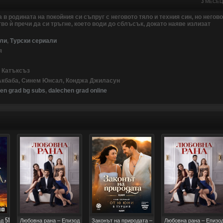
3 МЕСЕ
 в родината на покойния си съпруг с неговото тяло и техния син, но негов
о ѝ пречи да си тръгне, което води до сблъсък, докато наяве излизат
ли
,
Турски сериали
я
т Катъксъз
 Акбаба, Синем Юнсал, Конджа Джиласун
en grad bg subs
,
dalechen grad online
д 51
Любовна рана – Епизод
Законът на природата –
Любовна рана – Епизо