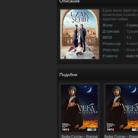
Описание
Една жена пристига
влиятелно семейств
мрачни тайни.
Жанр
:
Сериа
Държава
: Турци
IMDB
: 9.1
Режисьор
: Ахме
Участват
: Озан
Етикети:
:
dalech
Подобни
Вефа Султан – Епизод
Вефа Султан – Епизо