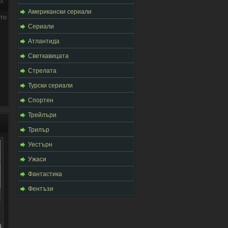
ЦА
Американски сериали
ото
Сериали
Атлантида
Светкавицата
Стрелата
Турски сериали
Спортен
Трейлъри
Трилър
Уестърн
Ужаси
Фантастика
Фентъзи
д