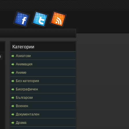
Категории
Азиатски
0
Анимация
Аниме
Без категория
Биографичен
Български
Военен
Документален
Драма