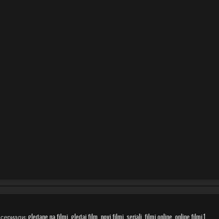
gledane na filmi, gledai film, novi filmi, seriali, filmi online, online filmi.1