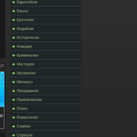
Европейски
Екшън
Еротичен
Индийски
Исторически
Комедия
Криминален
Мистерия
Музикален
Мюзикъл
Предавания
Приключенски
Психо
Романтичен
Семеен
Сериали