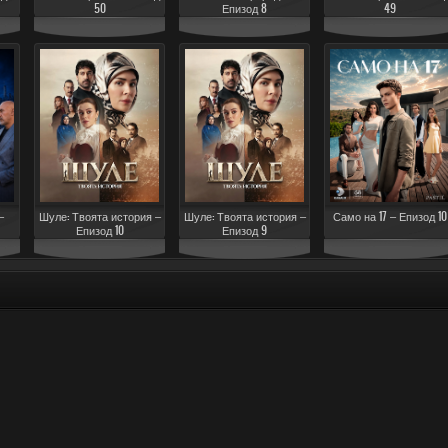
50
Епизод 8
49
–
Шуле: Твоята история –
Шуле: Твоята история –
Само на 17 – Епизод 10
Епизод 10
Епизод 9