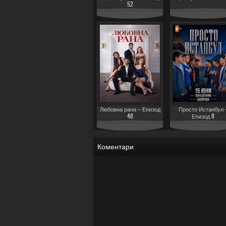
52
Любовна рана – Епизод
Просто Истанбул 
48
Епизод 8
Коментари