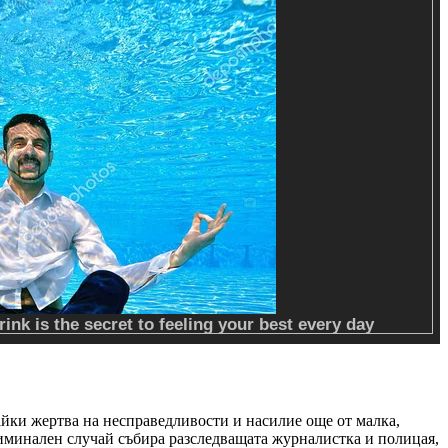
йки жертва на несправедливости и насилие още от малка,
риминален случай събира разследващата журналистка и полицая,