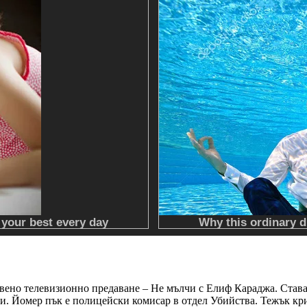
вено телевизионно предаване – Не мълчи с Елиф Караджа. Става
щи. Йомер пък е полицейски комисар в отдел Убийства. Тежък к