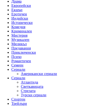
Драма
Европейски
Екшън
Еротичен
Индийски
Исторически
Комедия
Криминален
Мистерия
Музикален
Мюзикъл
Предавания
Приключенски
Психо
Романтичен
Семеен
Сериали
Американски сериали
Сериали
Атлантида
Светкавицата
Стрелата
Турски сериали
Спортен
Трейлъри