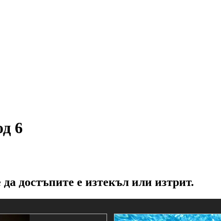
зод 6
 да достъпите е изтекъл или изтрит.