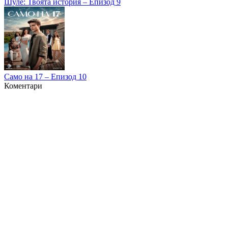
Шуле: Твоята история – Епизод 9
Само на 17 – Епизод 10
Коментари