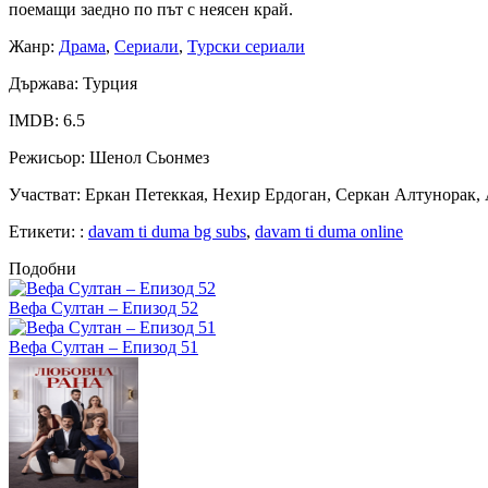
поемащи заедно по път с неясен край.
Жанр
:
Драма
,
Сериали
,
Турски сериали
Държава
: Турция
IMDB
: 6.5
Режисьор
: Шенол Сьонмез
Участват
: Еркан Петеккая, Нехир Ердоган, Серкан Алтунорак
Етикети:
:
davam ti duma bg subs
,
davam ti duma online
Подобни
Вефа Султан – Епизод 52
Вефа Султан – Епизод 51