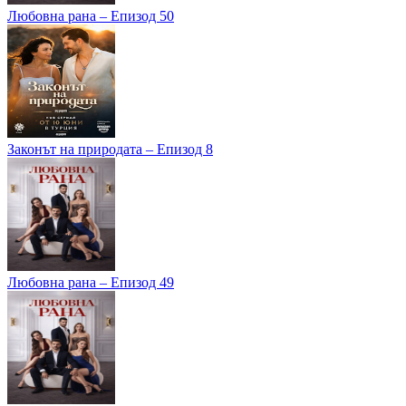
Любовна рана – Епизод 50
Законът на природата – Епизод 8
Любовна рана – Епизод 49