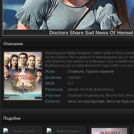
Описание
Ишкендер е бивш мафиот, чийто дом е била улиц
на Истанбул. Но съдбата го принуждава да се про
обстоятелства, които го отвеждат към семейство
борбата му да остави миналото зад себе си и да
Жанр
:
Сериали
,
Турски сериали
Държава
: Турция
IMDB
: 8.1
Режисьор
: Дениз Челеби Дикалиташ
Участват
: Ишмаил Хаджиоулу, Йозгю Кая, Ме
Етикети:
:
deca na raya bg subs
,
deca na raya on
Подобни