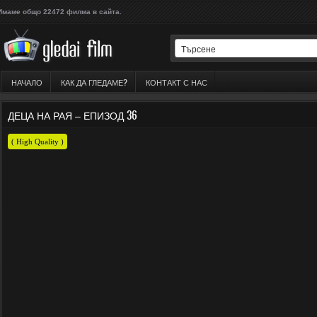
Имаме общо 22472 филма в сайта.
НАЧАЛО
КАК ДА ГЛЕДАМЕ?
КОНТАКТ С НАС
ДЕЦА НА РАЯ – ЕПИЗОД 36
( High Quality )