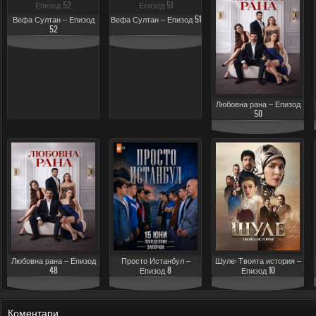
Вефа Султан – Епизод
Вефа Султан – Епизод 51
52
Любовна рана – Епизод
50
Любовна рана – Епизод
Просто Истанбул –
Шуле: Твоята история –
48
Епизод 8
Епизод 10
Коментари