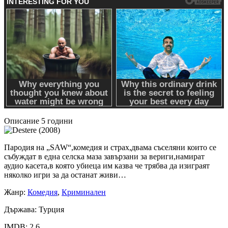
Описание
5 години
Пародия на „SAW“,комедия и страх,двама съселяни които се
събуждат в една селска маза завързани за вериги,намират
аудио касета,в която убиеца им казва че трябва да изиграят
няколко игри за да останат живи…
Жанр
:
Комедия
,
Криминален
Държава
: Турция
IMDB
: 2.6