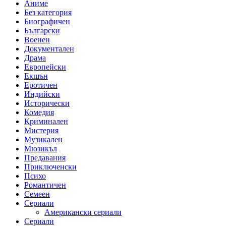
Аниме
Без категория
Биографичен
Български
Военен
Документален
Драма
Европейски
Екшън
Еротичен
Индийски
Исторически
Комедия
Криминален
Мистерия
Музикален
Мюзикъл
Предавания
Приключенски
Психо
Романтичен
Семеен
Сериали
Американски сериали
Сериали