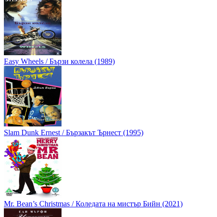
Easy Wheels / Бързи колела (1989)
Slam Dunk Ernest / Бързакът Ърнест (1995)
Mr. Bean’s Christmas / Коледата на мистър Бийн (2021)