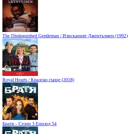
The Distinguished Gentleman / Изисканият Джентълмен (1992)
Royal Hearts / Кралско сърце (2018)
Братя – Сезон 3 Епизод 54