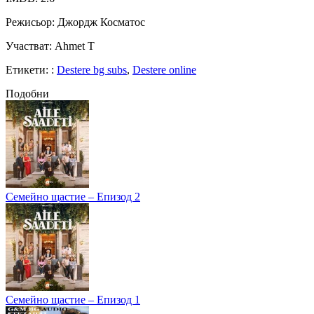
Режисьор
: Джордж Косматос
Участват
: Ahmet T
Етикети:
:
Destere bg subs
,
Destere online
Подобни
Семейно щастие – Епизод 2
Семейно щастие – Епизод 1