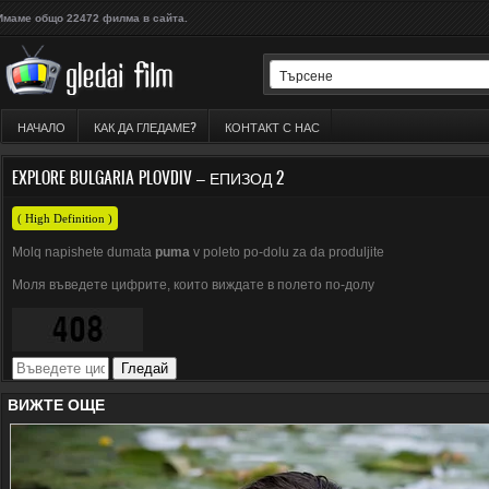
Имаме общо 22472 филма в сайта.
НАЧАЛО
КАК ДА ГЛЕДАМЕ?
КОНТАКТ С НАС
EXPLORE BULGARIA PLOVDIV – ЕПИЗОД 2
( High Definition )
Molq napishete dumata
puma
v poleto po-dolu za da produljite
Моля въведете цифрите, които виждате в полето по-долу