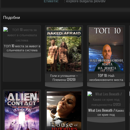
Етикети:
:
explore bulgaria plovdiv
Подобни
ТОП 10 места за живот в
слънчевата система
Голи и уплашени –
TOP 10: Най-
Племена (2020)
необикновените места
на земята
What Lies Beneath / Какво
се крие под
повърхността (2013)