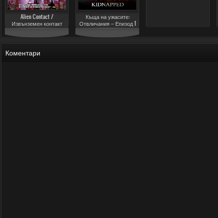
Alien Contact /
Къща на ужасите:
Извънземен контакт
Отвличания – Епизод 1
(2020)
Коментари