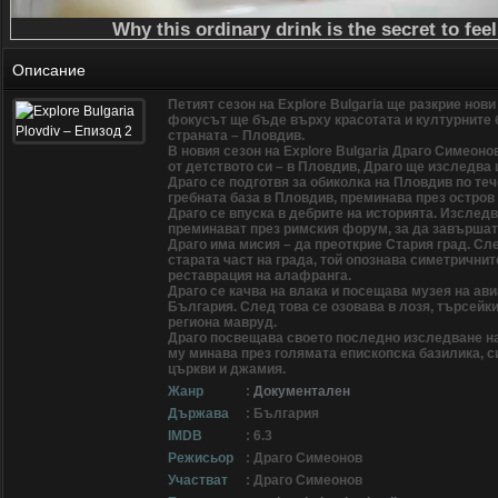
Описание
Петият сезон на Explore Bulgaria ще разкрие нови
фокусът ще бъде върху красотата и културните б
страната – Пловдив.
В новия сезон на Explore Bulgaria Драго Симеоно
от детството си – в Пловдив, Драго ще изследва 
Драго се подготвя за обиколка на Пловдив по теч
гребната база в Пловдив, преминава през остров
Драго се впуска в дебрите на историята. Изслед
преминават през римския форум, за да завършат 
Драго има мисия – да преоткрие Стария град. С
старата част на града, той опознава симетрични
реставрация на алафранга.
Драго се качва на влака и посещава музея на ави
България. След това се озовава в лозя, търсейки
региона мавруд.
Драго посвещава своето последно изследване на
му минава през голямата епископска базилика, с
църкви и джамия.
Жанр
:
Документален
Държава
: България
IMDB
: 6.3
Режисьор
: Драго Симеонов
Участват
: Драго Симеонов