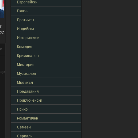
Европейски
Екшън
Еротичен
Индийски
Исторически
Комедия
НИ
Криминален
Мистерия
ащо
Музикален
Мюзикъл
Предавания
Приключенски
Психо
Романтичен
Семеен
Сериали