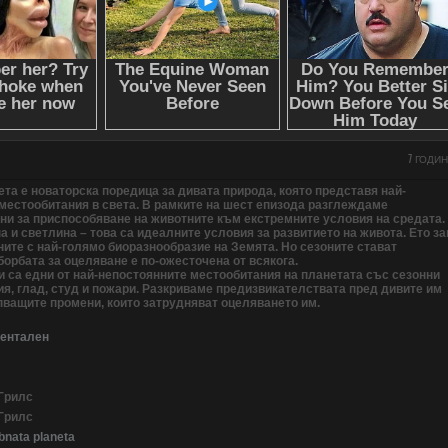
7 ГОДИ
та е новаторска поредица за дивата природа, която представя най-
местообитания в света. В рамките на шест епизода разглеждаме
ни за приспособяване на животните към екстремните условия на средата.
а и светлина – това са идеалните условия за развитието на живота. Ето з
ните с най-голямо биоразнообразие на Земята. Но сезоните стават
орбата за оцеляване е по-ожесточена от всякога.
и са едни от най-непостоянните местообитания на планетата със сезонни
ия, глад, студ и пожари. Разкриваме предизвикателствата пред дивите им
пващите промени, които затрудняват оцеляването им.
ентален
 Грилс
 Грилс
bnata planeta