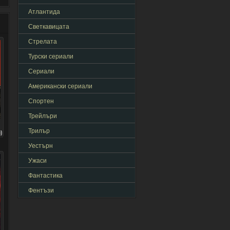
Атлантида
Светкавицата
Стрелата
Турски сериали
Сериали
Американски сериали
Спортен
Трейлъри
Трилър
)
Уестърн
Ужаси
Фантастика
Фентъзи