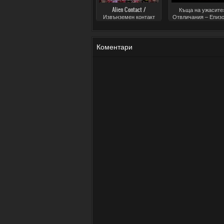
Alien Contact /
Къща на ужасите:
Извънземен контакт
Отвличания – Епизо
(2020)
Коментари