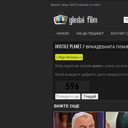
Имаме общо 22472 филма в сайта.
НАЧАЛО
КАК ДА ГЛЕДАМЕ?
КОНТАКТ 
HOSTILE PLANET / ВРАЖДЕБНАТА ПЛ
( High Definition )
Molq napishete dumata
puma
v poleto po-dolu 
Моля въведете цифрите, които виждате в п