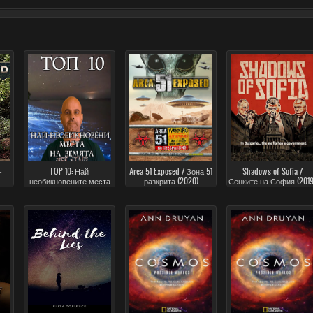
–
TOP 10: Най-
Area 51 Exposed / Зона 51
Shadows of Sofia /
необикновените места
разкрита (2020)
Сенките на София (2019
на земята