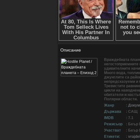
Описание
Враждебната плане
негостоприемните 
удивителните начи
Много вода, топлин
джунглите са райо
непредсказуеми и б
Тревистите равнин
цикли на наводнен
обитатели и настъ
Полярни области.
Жанр
:
Докум
Държава
: САЩ
IMDB
: 7.1
Режисьор
: Беър
Участват
: Беър
Етикети:
:
vrajde