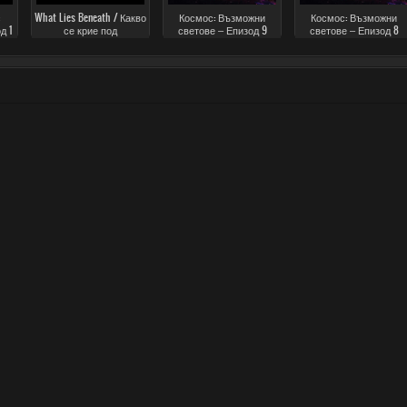
What Lies Beneath / Какво
Космос: Възможни
Космос: Възможни
д 1
се крие под
светове – Епизод 9
светове – Епизод 8
повърхността (2013)