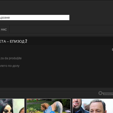
С НАС
АНЕТА – ЕПИЗОД 2
za da produljite
олето по-долу