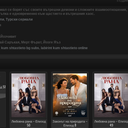
1 ГОДИ
ериал се борят със своите вътрешни демони и сложните взаимоотношения,
стъпка е едновременно към щастието и вътрешния хаос.
ли
,
Турски сериали
я
 Йозчивит
ай Саръкая, Мерт Фърат, Йозге Яъз
nt kum shtastieto bg subs
,
labirint kum shtastieto online
д 51
Любовна рана – Епизод
Законът на природата –
Любовна рана – Епизо
50
Епизод 8
49