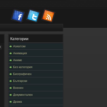
Категории
Азиатски
0
Анимация
Аниме
Без категория
Биографичен
Български
Военен
Документален
Драма