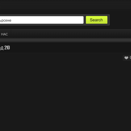
С НАС
ОД 210