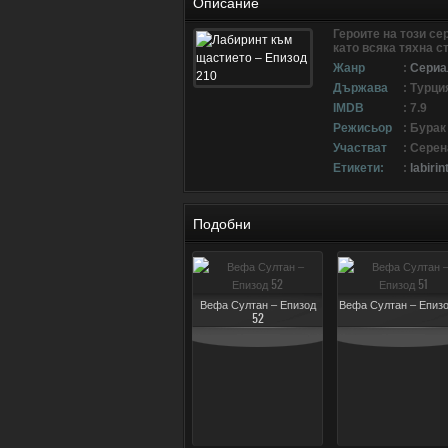
Описание
Героите на този с
като всяка тяхна 
Жанр
:
Сериа
Държава
: Турци
IMDB
: 7.9
Режисьор
: Бурак
Участват
: Серен
Етикети:
:
labiri
Подобни
Вефа Султан – Епизод
Вефа Султан – Епизо
52