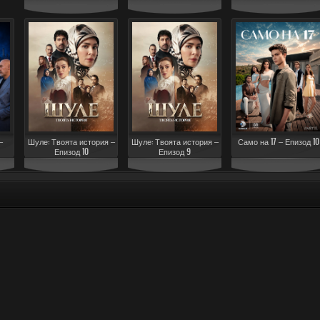
–
Шуле: Твоята история –
Шуле: Твоята история –
Само на 17 – Епизод 10
Епизод 10
Епизод 9