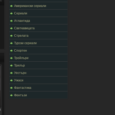
НА
Американски сериали
Сериали
Атлантида
Светкавицата
Стрелата
Турски сериали
Спортен
Трейлъри
Трилър
Уестърн
Ужаси
Фантастика
Фентъзи
д