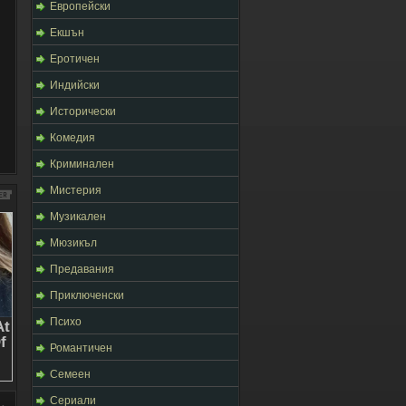
Европейски
Екшън
Еротичен
Индийски
Исторически
Комедия
Криминален
Мистерия
Музикален
Мюзикъл
Предавания
Приключенски
Психо
Романтичен
Семеен
Сериали