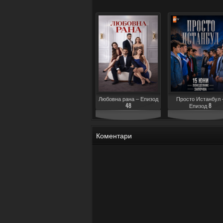
Любовна рана – Епизод
Просто Истанбул 
48
Епизод 8
Коментари