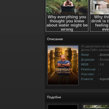
Описание
От джунглите на п
Джош Гейтс разказв
Жанр
:
Докум
Държава
: Вели
IMDB
: 5.8
Режисьор
: -
Участват
: -
Етикети:
:
legend
Подобни