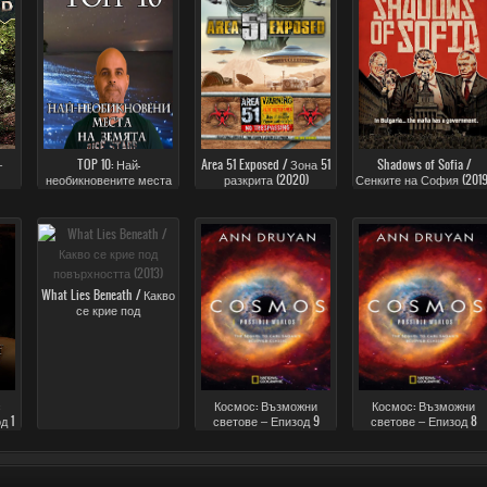
–
TOP 10: Най-
Area 51 Exposed / Зона 51
Shadows of Sofia /
необикновените места
разкрита (2020)
Сенките на София (2019
на земята
What Lies Beneath / Какво
се крие под
повърхността (2013)
Космос: Възможни
Космос: Възможни
д 1
светове – Епизод 9
светове – Епизод 8