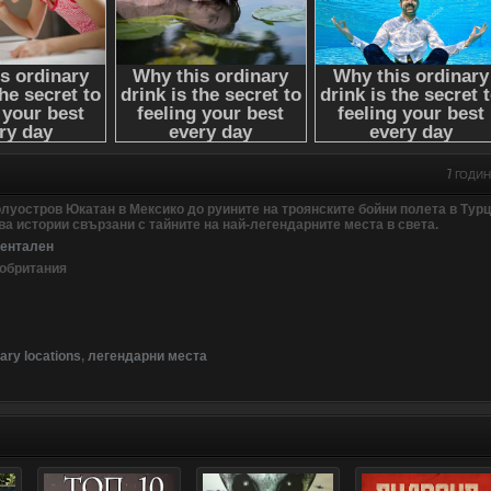
7 ГОДИ
олуостров Юкатан в Мексико до руините на троянските бойни полета в Тур
а истории свързани с тайните на най-легендарните места в света.
ентален
кобритания
ary locations
,
легендарни места