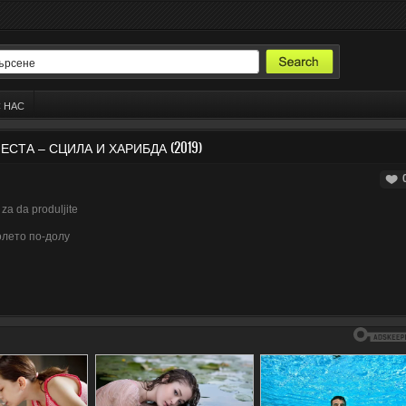
С НАС
 МЕСТА – СЦИЛА И ХАРИБДА (2019)
za da produljite
олето по-долу