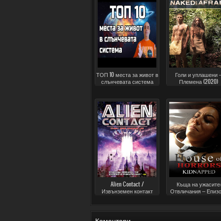
ТОП 10 места за живот в
Голи и уплашени 
слънчевата система
Племена (2020)
Alien Contact /
Къща на ужасите:
Извънземен контакт
Отвличания – Епизо
(2020)
Коментари