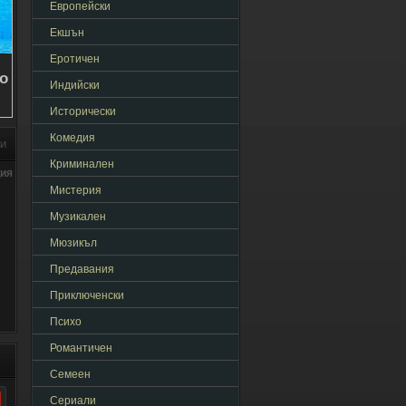
Европейски
Екшън
Еротичен
Индийски
Исторически
Комедия
НИ
Криминален
ция
Мистерия
Музикален
Мюзикъл
Предавания
Приключенски
Психо
Романтичен
Семеен
Сериали