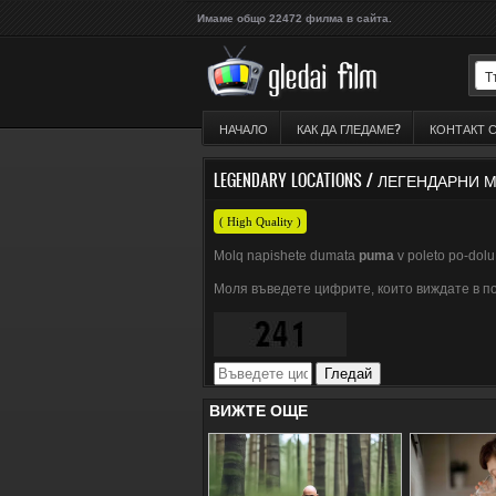
Имаме общо 22472 филма в сайта.
НАЧАЛО
КАК ДА ГЛЕДАМЕ?
КОНТАКТ 
LEGENDARY LOCATIONS / ЛЕГЕНДАРНИ
( High Quality )
Molq napishete dumata
puma
v poleto po-dolu 
Моля въведете цифрите, които виждате в п