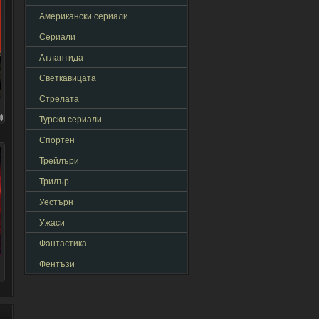
Американски сериали
Сериали
Атлантида
Светкавицата
Стрелата
)
Турски сериали
Спортен
Трейлъри
Трилър
Уестърн
Ужаси
Фантастика
Фентъзи