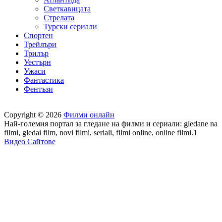
Светкавицата
Стрелата
Турски сериали
Спортен
Трейлъри
Трилър
Уестърн
Ужаси
Фантастика
Фентъзи
Copyright © 2026
Филми онлайн
Най-големия портал за гледане на филми и сериали: gledane na
filmi, gledai film, novi filmi, seriali, filmi online, online filmi.1
Видео Сайтове