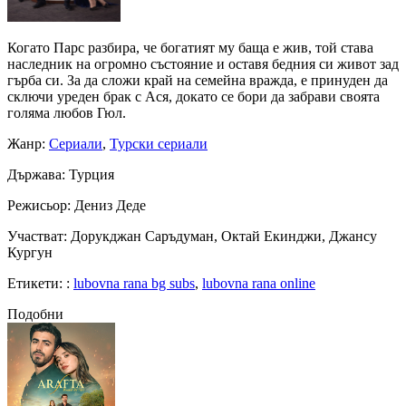
Когато Парс разбира, че богатият му баща е жив, той става
наследник на огромно състояние и оставя бедния си живот зад
гърба си. За да сложи край на семейна вражда, е принуден да
сключи уреден брак с Ася, докато се бори да забрави своята
голяма любов Гюл.
Жанр
:
Сериали
,
Турски сериали
Държава
: Турция
Режисьор
: Дениз Деде
Участват
: Дорукджан Саръдуман, Октай Екинджи, Джансу
Кургун
Етикети:
:
lubovna rana bg subs
,
lubovna rana online
Подобни