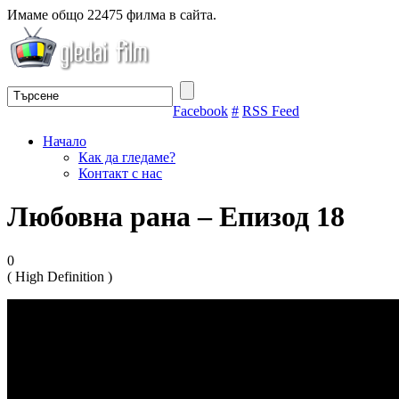
Имаме общо 22475 филма в сайта.
Facebook
#
RSS Feed
Начало
Как да гледаме?
Контакт с нас
Любовна рана – Епизод 18
0
( High Definition )