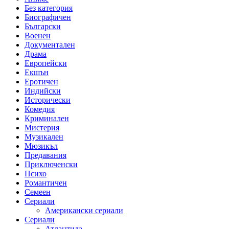
Без категория
Биографичен
Български
Военен
Документален
Драма
Европейски
Екшън
Еротичен
Индийски
Исторически
Комедия
Криминален
Мистерия
Музикален
Мюзикъл
Предавания
Приключенски
Психо
Романтичен
Семеен
Сериали
Американски сериали
Сериали
Атлантида