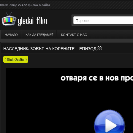
Имаме общо 22472 филма в сайта.
НАЧАЛО
КАК ДА ГЛЕДАМЕ?
КОНТАКТ С НАС
НАСЛЕДНИК: ЗОВЪТ НА КОРЕНИТЕ – ЕПИЗОД 33
( High Quality )