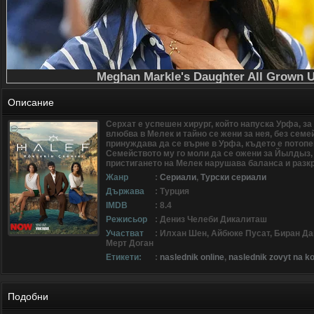
Описание
Серхат е успешен хирург, който напуска Урфа, за
влюбва в Мелек и тайно се жени за нея, без семе
принуждава да се върне в Урфа, където е потоп
Семейството му го моли да се ожени за Йылдыз, 
пристигането на Мелек нарушава баланса и разкр
Жанр
:
Сериали
,
Турски сериали
Държава
: Турция
IMDB
: 8.4
Режисьор
: Дениз Челеби Дикалиташ
Участват
: Илхан Шен, Айбюке Пусат, Биран Д
Мерт Доган
Етикети:
:
naslednik online
,
naslednik zovyt na k
Подобни