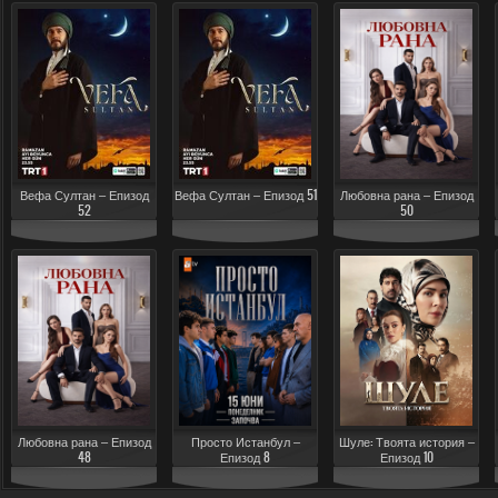
Вефа Султан – Епизод
Вефа Султан – Епизод 51
Любовна рана – Епизод
52
50
Любовна рана – Епизод
Просто Истанбул –
Шуле: Твоята история –
48
Епизод 8
Епизод 10