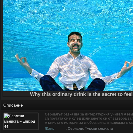
Описание
Сериалът разказва за литературния учител Азем 
съпругата си и след излизането си от затвора за
мъниста е история за любов, вина и надежда в св
Жанр
:
Сериали
,
Турски сериали