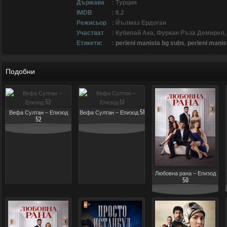
Държава
: Турция
IMDB
: 8.2
Режисьор
: Йълмаз Ердоган
Участват
: Кубилай Ака, Фуркан Ръза Демирел
Етикети:
:
perleni manista bg subs
,
perleni manis
Подобни
Вефа Султан – Епизод
Вефа Султан – Епизод 51
52
Любовна рана – Епизод
50