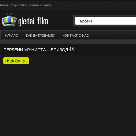
Имаме общо 22472 филма в сайта.
НАЧАЛО
КАК ДА ГЛЕДАМЕ?
КОНТАКТ С НАС
ПЕРЛЕНИ МЪНИСТА – ЕПИЗОД 44
( High Quality )