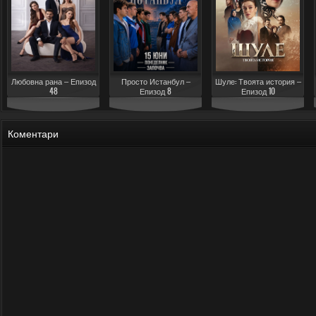
Любовна рана – Епизод
Просто Истанбул –
Шуле: Твоята история –
48
Епизод 8
Епизод 10
Коментари