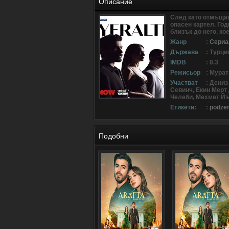
Описание
След като отмъщав
опасен картел. Год
близък до него, ко
Жанр
:
Сериа
Държава
: Турци
IMDB
: 8.3
Режисьор
: Мура
Участват
: Дени
Севинч, Екин Мерт
Челеби, Мехмет Й
Етикети:
:
podze
Подобни