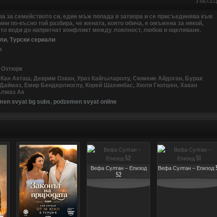
3 МЕСЕ
а за семейството си, един мъж попада в затвора и се присъединява към
ини по-късно той разбира, че жената, която обича, е омъжена за някой,
ето води до напрегнат конфликт между лоялност, любов и оцеляване.
ли
,
Турски сериали
я
т Озтюрк
з Кан Акташ, Деврим Озкан, Ураз Кайгыларолу, Сюмеие Айдоган, Бурак
 Даймаз, Емир Бендерлиоглу, Корей Шахинбас, Хюля Гюлшен, Хакан
ълмаз Ак
men svyat bg subs
,
podzemen svyat online
Вефа Султан – Епизод
Вефа Султан – Епизод 5
52