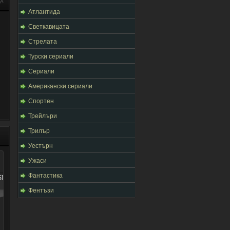
ЦА
Атлантида
Светкавицата
Стрелата
Турски сериали
Сериали
Американски сериали
Спортен
Трейлъри
Трилър
Уестърн
Ужаси
Фантастика
1
Фентъзи