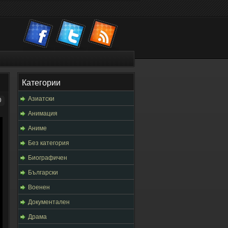
Категории
Азиатски
0
Анимация
Аниме
Без категория
Биографичен
Български
Военен
Документален
Драма