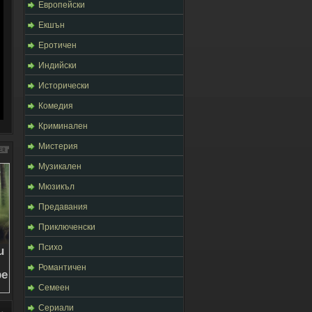
Европейски
Екшън
Еротичен
Индийски
Исторически
Комедия
Криминален
Мистерия
Музикален
Мюзикъл
Предавания
Приключенски
Психо
Романтичен
Семеен
Сериали