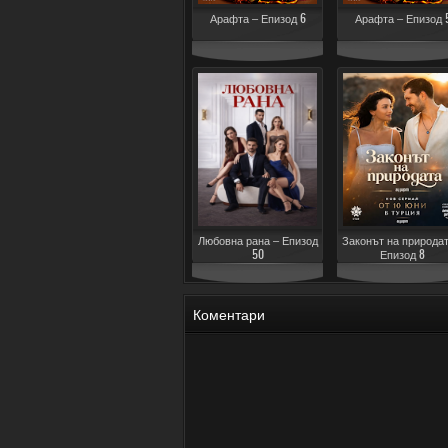
Арафта – Епизод 6
Арафта – Епизод 
Любовна рана – Епизод
Законът на природат
50
Епизод 8
Коментари