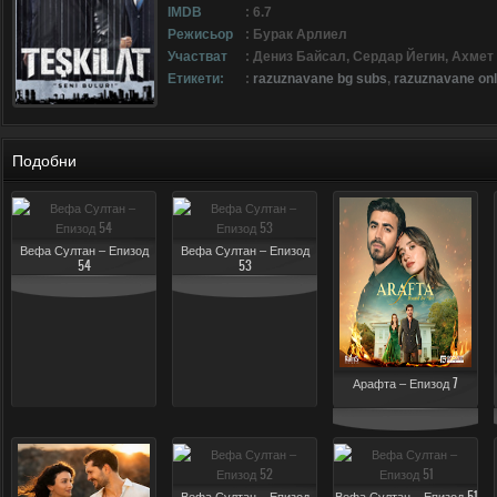
IMDB
: 6.7
Режисьор
: Бурак Арлиел
Участват
: Дениз Байсал, Сердар Йегин, Ахмет
Етикети:
:
razuznavane bg subs
,
razuznavane onl
Подобни
Вефа Султан – Епизод
Вефа Султан – Епизод
54
53
Арафта – Епизод 7
Вефа Султан – Епизод
Вефа Султан – Епизод 51