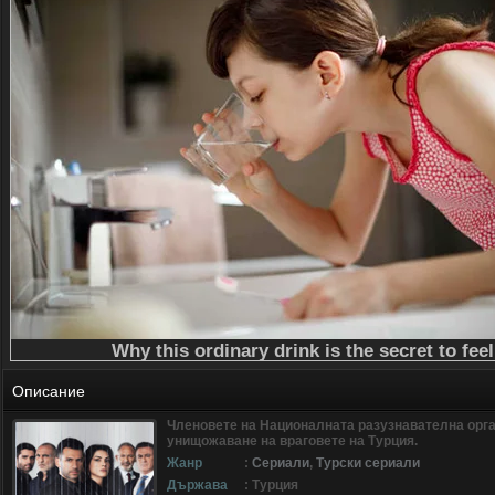
Описание
Членовете на Националната разузнавателна орган
унищожаване на враговете на Турция.
Жанр
:
Сериали
,
Турски сериали
Държава
: Турция