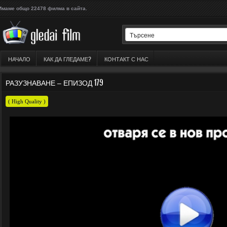
Имаме общо 22478 филма в сайта.
НАЧАЛО
КАК ДА ГЛЕДАМЕ?
КОНТАКТ С НАС
РАЗУЗНАВАНЕ – ЕПИЗОД 179
( High Quality )