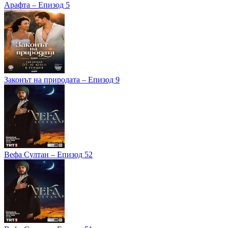
Арафта – Епизод 5
Законът на природата – Епизод 9
Вефа Султан – Епизод 52