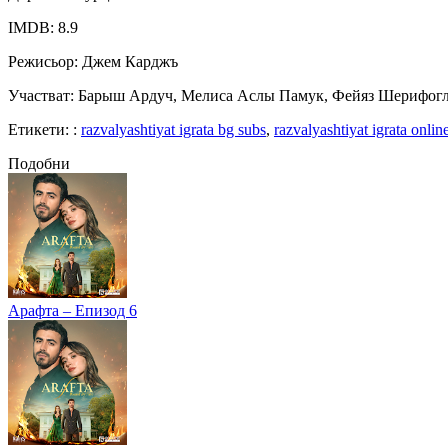
IMDB
: 8.9
Режисьор
: Джем Карджъ
Участват
: Барыш Ардуч, Мелиса Аслы Памук, Фейяз Шерифогл
Етикети:
:
razvalyashtiyat igrata bg subs
,
razvalyashtiyat igrata onlin
Подобни
Арафта – Епизод 6