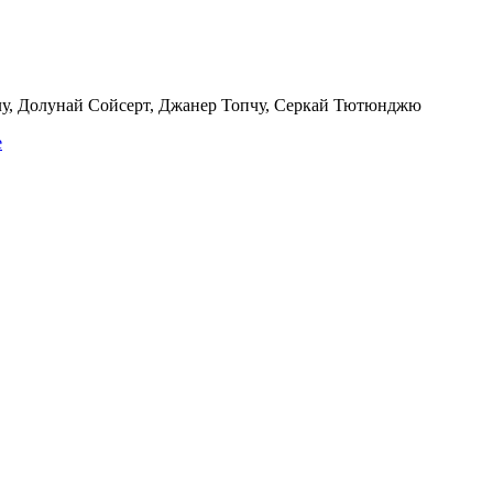
у, Долунай Сойсерт, Джанер Топчу, Серкай Тютюнджю
e