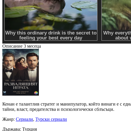
Описание
3 месеца
Кенан е талантлив стратег и манипулатор, който винаги е с едн
тайни, власт, предателства и психологически сблъсъци.
Жанр
:
Сериали
,
Турски сериали
Държава
: Турция