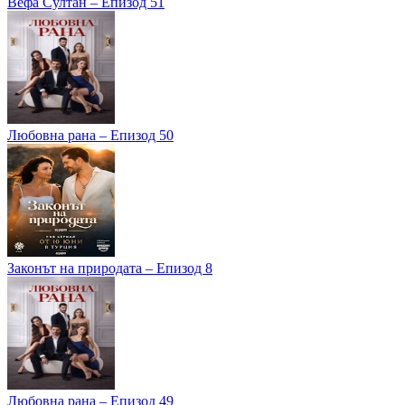
Вефа Султан – Епизод 51
Любовна рана – Епизод 50
Законът на природата – Епизод 8
Любовна рана – Епизод 49