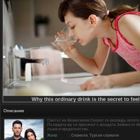
Описание
Светът на бизнесмена Серхат се разпада, когато
Пътищата му се пресичат с младата Зейнеп от бе
лъжи и предателства.
Жанр
:
Сериали
,
Турски сериали