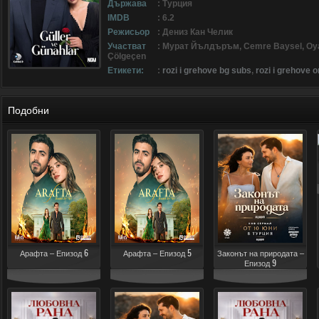
Държава
: Турция
IMDB
: 6.2
Режисьор
: Дениз Кан Челик
Участват
: Мурат Йълдъръм, Cemre Baysel, Oya 
Çölgeçen
Етикети:
:
rozi i grehove bg subs
,
rozi i grehove o
Подобни
Арафта – Епизод 6
Арафта – Епизод 5
Законът на природата –
Епизод 9