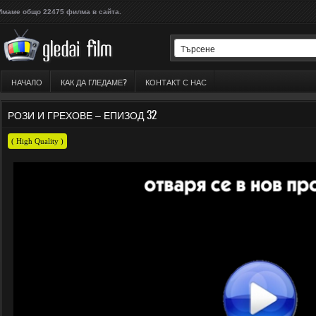
Имаме общо 22475 филма в сайта.
НАЧАЛО
КАК ДА ГЛЕДАМЕ?
КОНТАКТ С НАС
РОЗИ И ГРЕХОВЕ – ЕПИЗОД 32
( High Quality )