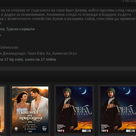
2 МЕСЕ
не се отказва от търсенето на своя брат Демир, който оцелява след смър
и е даден за осиновяване. Анонимна следа го отвежда в Бодрум, където
ва с влиятелното семейство Аркая и разкрива тайни, способни да променя
.
ли
,
Турски сериали
я
 Кабакушак
ин Джавадзаде, Чаан Ефе Ак, Армаган Огуз
a 17 bg subs
,
samo na 17 online