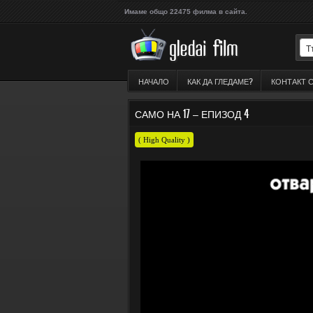
Имаме общо 22475 филма в сайта.
НАЧАЛО
КАК ДА ГЛЕДАМЕ?
КОНТАКТ 
САМО НА 17 – ЕПИЗОД 4
( High Quality )