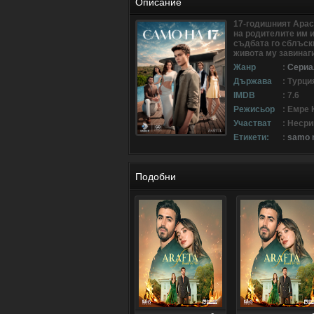
Описание
17-годишният Арас 
на родителите им 
съдбата го сблъск
живота му завинаги
Жанр
:
Сериа
Държава
: Турци
IMDB
: 7.6
Режисьор
: Емре
Участват
: Неср
Етикети:
:
samo n
Подобни