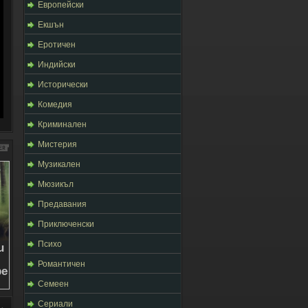
Европейски
Екшън
Еротичен
Индийски
Исторически
Комедия
Криминален
Мистерия
Музикален
Мюзикъл
Предавания
Приключенски
Психо
Романтичен
Семеен
Сериали