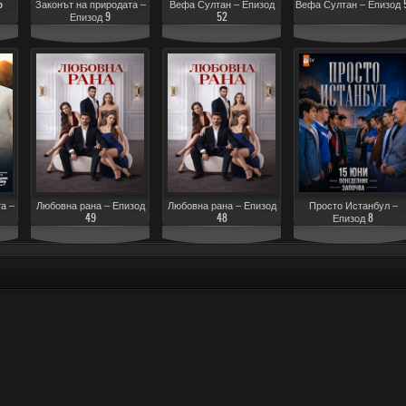
5
Законът на природата –
Вефа Султан – Епизод
Вефа Султан – Епизод 5
Епизод 9
52
а –
Любовна рана – Епизод
Любовна рана – Епизод
Просто Истанбул –
49
48
Епизод 8