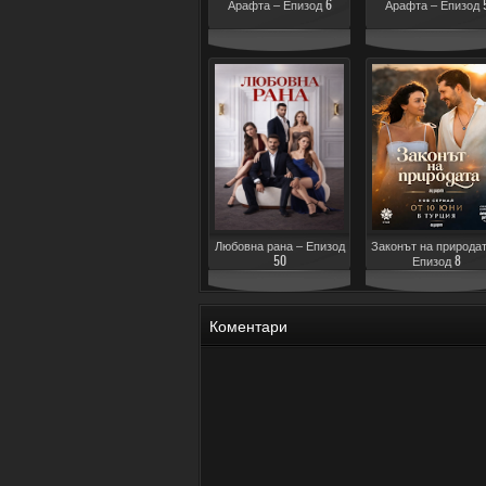
Арафта – Епизод 6
Арафта – Епизод 
Любовна рана – Епизод
Законът на природат
50
Епизод 8
Коментари