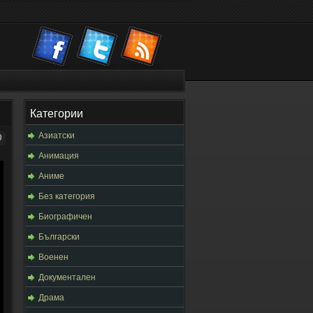
Категории
Азиатски
0
Анимация
Аниме
Без категория
Биографичен
Български
Военен
Документален
Драма