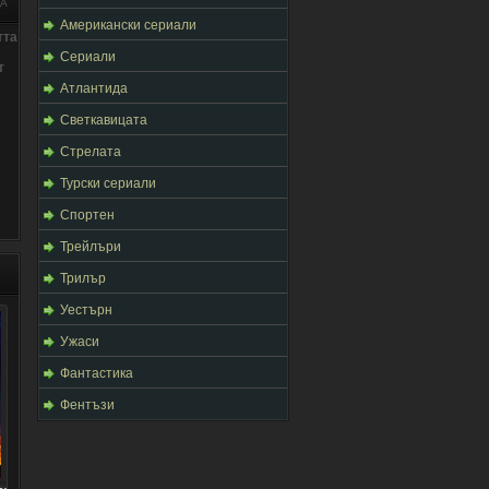
ЦА
Американски сериали
тта
Сериали
т
Атлантида
Светкавицата
Стрелата
Турски сериали
Спортен
Трейлъри
Трилър
Уестърн
Ужаси
Фантастика
Фентъзи