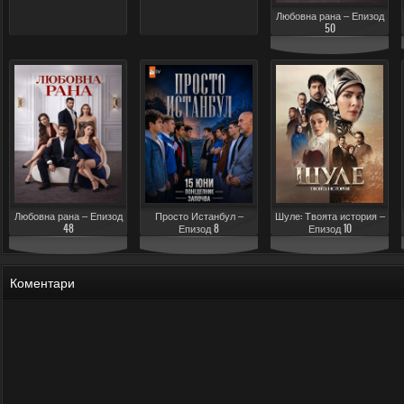
Любовна рана – Епизод
50
Любовна рана – Епизод
Просто Истанбул –
Шуле: Твоята история –
48
Епизод 8
Епизод 10
Коментари