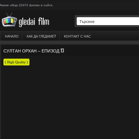
Имаме общо 22472 филма в сайта.
НАЧАЛО
КАК ДА ГЛЕДАМЕ?
КОНТАКТ С НАС
СУЛТАН ОРХАН – ЕПИЗОД 13
( High Quality )