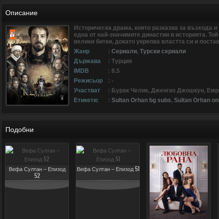
Описание
Историческа драма, която разказва за възхода и
една от най-значимите династии в историята. Той
велики битки, докато укрепва властта си и пост
Жанр
:
Сериали
,
Турски сериали
Държава
: Турция
IMDB
: 8.5
Режисьор
: -
Участват
: Бурак Челик, Дженгиз Джошкун, Емр
Етикети:
:
Sultan Orhan bg subs
,
Sultan Orhan on
Подобни
Вефа Султан – Епизод
Вефа Султан – Епизод 51
52