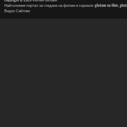
Най-големия портал за гледане на филми и сериали: gledane na filmi, gledai film, n
Видео Сайтове