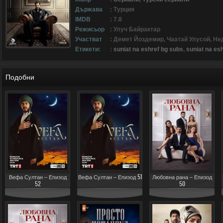
Държава
: Турция
IMDB
: 7.8
Режисьор
: Улуч Байрактар
Участват
: Демет Йоздемир, Чаатай Улусой, Н
Етикети:
:
suniat na eshref bg subs
,
suniat na esh
Подобни
Вефа Султан – Епизод
Вефа Султан – Епизод 51
Любовна рана – Епизод
52
50