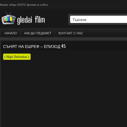
Имаме общо 22472 филма в сайта.
НАЧАЛО
КАК ДА ГЛЕДАМЕ?
КОНТАКТ С НАС
СЪНЯТ НА ЕШРЕФ – ЕПИЗОД 45
( High Definition )