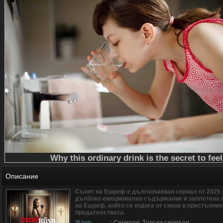
Описание
Сънят на Ешреф е дългоочакван сериал от 2025 
дълбоко емоционално съдържание и заплетена 
на Ешреф, който се издига от сирак в престъпния 
предателствата.
Жанр
:
Сериали
,
Турски сериали