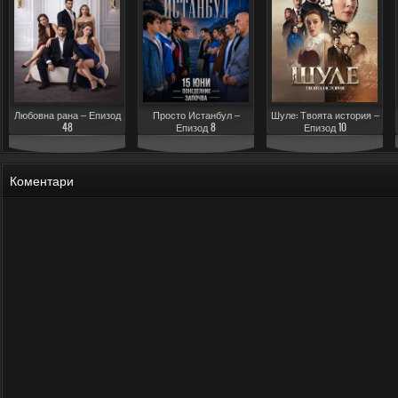
Любовна рана – Епизод
Просто Истанбул –
Шуле: Твоята история –
48
Епизод 8
Епизод 10
Коментари