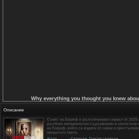
Описание
Сънят на Ешреф е дългоочакван сериал от 2025 
дълбоко емоционално съдържание и заплетена 
на Ешреф, който се издига от сирак в престъпния 
предателствата.
Жанр
:
Сериали
,
Турски сериали