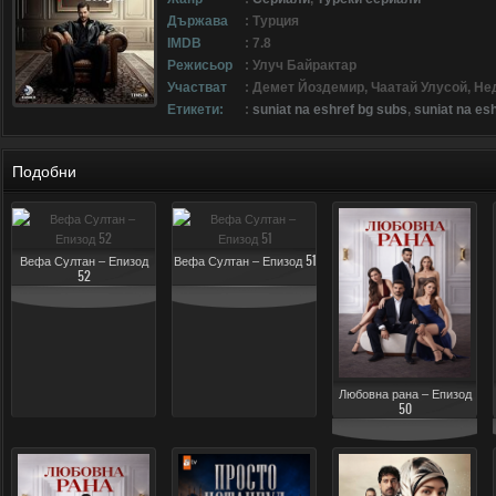
Държава
: Турция
IMDB
: 7.8
Режисьор
: Улуч Байрактар
Участват
: Демет Йоздемир, Чаатай Улусой, Н
Етикети:
:
suniat na eshref bg subs
,
suniat na esh
Подобни
Вефа Султан – Епизод
Вефа Султан – Епизод 51
52
Любовна рана – Епизод
50