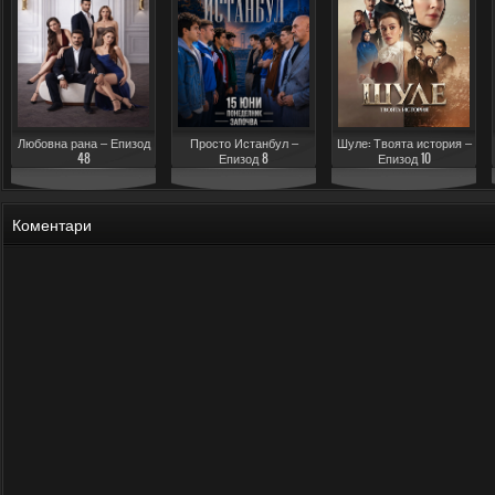
Любовна рана – Епизод
Просто Истанбул –
Шуле: Твоята история –
48
Епизод 8
Епизод 10
Коментари