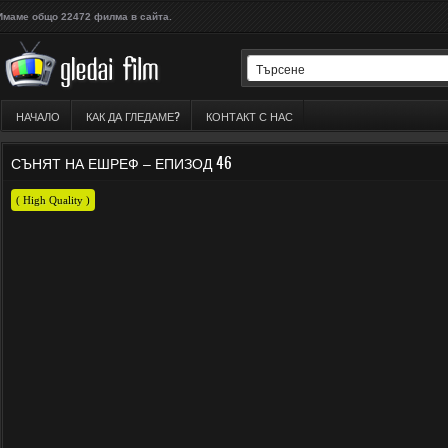
Имаме общо 22472 филма в сайта.
НАЧАЛО
КАК ДА ГЛЕДАМЕ?
КОНТАКТ С НАС
СЪНЯТ НА ЕШРЕФ – ЕПИЗОД 46
( High Quality )