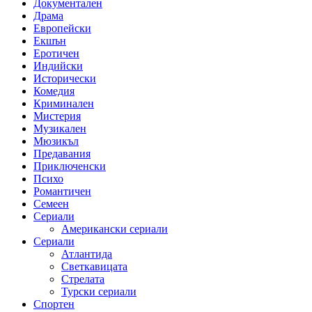
Документален
Драма
Европейски
Екшън
Еротичен
Индийски
Исторически
Комедия
Криминален
Мистерия
Музикален
Мюзикъл
Предавания
Приключенски
Психо
Романтичен
Семеен
Сериали
Американски сериали
Сериали
Атлантида
Светкавицата
Стрелата
Турски сериали
Спортен