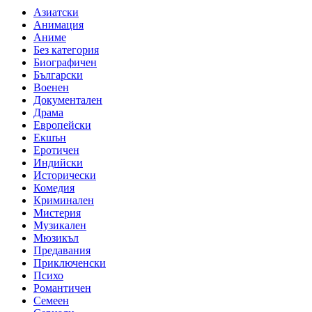
Азиатски
Анимация
Аниме
Без категория
Биографичен
Български
Военен
Документален
Драма
Европейски
Екшън
Еротичен
Индийски
Исторически
Комедия
Криминален
Мистерия
Музикален
Мюзикъл
Предавания
Приключенски
Психо
Романтичен
Семеен