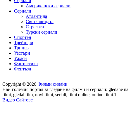
Сериали
Американски сериали
Сериали
Атлантида
Светкавицата
Стрелата
Турски сериали
Спортен
Трейлъри
Трилър
Уестърн
Ужаси
Фантастика
Фентъзи
Copyright © 2026
Филми онлайн
Най-големия портал за гледане на филми и сериали: gledane na
filmi, gledai film, novi filmi, seriali, filmi online, online filmi.1
Видео Сайтове