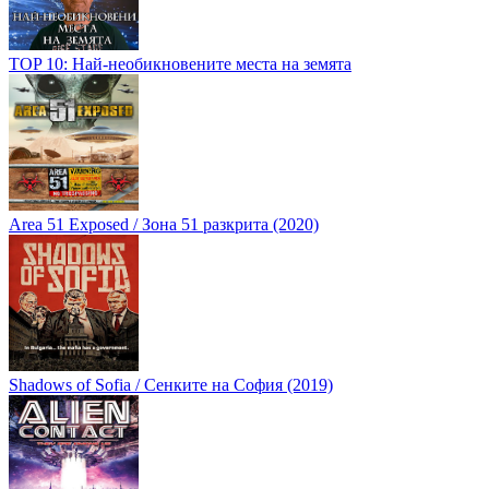
TOP 10: Най-необикновените места на земята
Area 51 Exposed / Зона 51 разкрита (2020)
Shadows of Sofia / Сенките на София (2019)