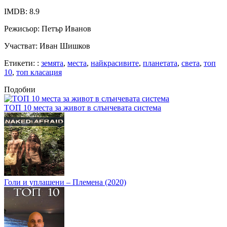
IMDB
: 8.9
Режисьор
: Петър Иванов
Участват
: Иван Шишков
Етикети:
:
земята
,
места
,
найкрасивите
,
планетата
,
света
,
топ
10
,
топ класация
Подобни
ТОП 10 места за живот в слънчевата система
Голи и уплашени – Племена (2020)