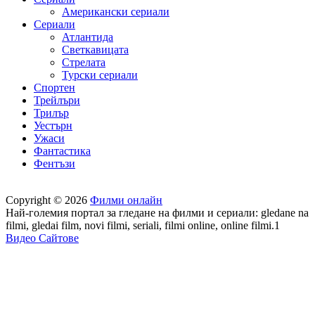
Американски сериали
Сериали
Атлантида
Светкавицата
Стрелата
Турски сериали
Спортен
Трейлъри
Трилър
Уестърн
Ужаси
Фантастика
Фентъзи
Copyright © 2026
Филми онлайн
Най-големия портал за гледане на филми и сериали: gledane na
filmi, gledai film, novi filmi, seriali, filmi online, online filmi.1
Видео Сайтове