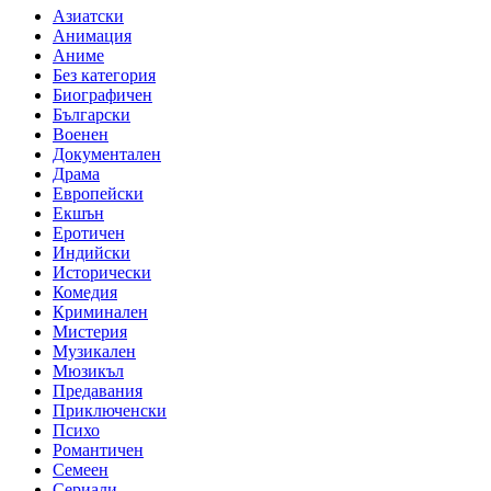
Азиатски
Анимация
Аниме
Без категория
Биографичен
Български
Военен
Документален
Драма
Европейски
Екшън
Еротичен
Индийски
Исторически
Комедия
Криминален
Мистерия
Музикален
Мюзикъл
Предавания
Приключенски
Психо
Романтичен
Семеен
Сериали