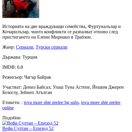
Историята на две враждуващи семейства, Фуртуналълар и
Кочарилълар, чиито конфликти се разпалват отново след
пристигането на Елени Мириано в Трабзон.
Жанр
:
Сериали
,
Турски сериали
Държава
: Турция
IMDB
: 6.8
Режисьор
: Чагър Байрак
Участват
: Дениз Байсал, Улаш Туна Астепе, Йешим Джерен
Бозоглу, Зейнеп Атълган
Етикети:
:
tova more shte prelee bg subs
,
tova more shte prelee
online
Подобни
Вефа Султан – Епизод 52