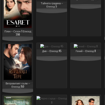
Тайната градина –
Епизод 5
Плен – Сезон 1 Епизод
398
Див – Епизод 45
Гений – Епизод 8
Ветровитият хълм –
Епизод 150