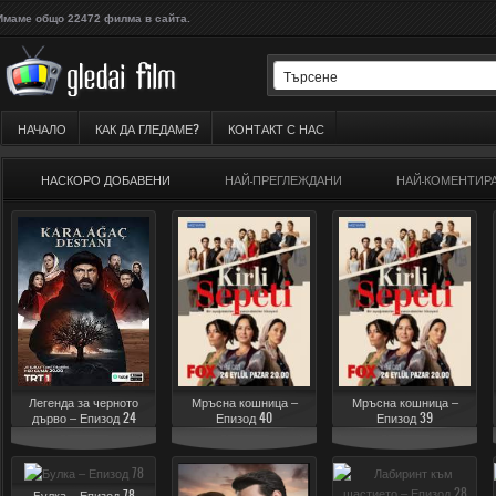
Имаме общо 22472 филма в сайта.
НАЧАЛО
КАК ДА ГЛЕДАМЕ?
КОНТАКТ С НАС
НАСКОРО ДОБАВЕНИ
НАЙ-ПРЕГЛЕЖДАНИ
НАЙ-КОМЕНТИР
Легенда за черното
Мръсна кошница –
Мръсна кошница –
дърво – Епизод 24
Епизод 40
Епизод 39
Булка – Епизод 78