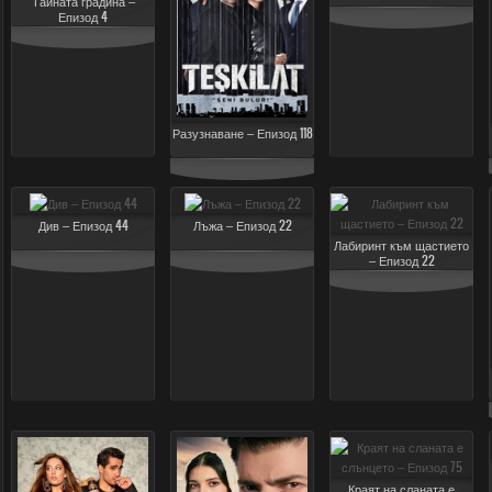
Тайната градина –
Епизод 4
Разузнаване – Епизод 118
Див – Епизод 44
Лъжа – Епизод 22
Лабиринт към щастието
– Епизод 22
Краят на сланата е