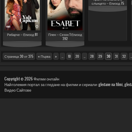
слънцето – Епизод 75
Рибарче – Епизод 81
Плен – Сезон 1 Епизод
392
Страница 30 от 375
« Първа
»
...
10
20
...
28
29
30
31
32
..
Copyright © 2026
Филми онлайн
Най-големия портал за гледане на филми и сериали: gledane na filmi, gledai film, n
Видео Сайтове