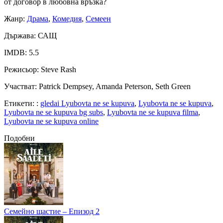
от договор в любовна връзка?
Жанр
:
Драма
,
Комедия
,
Семеен
Държава
: САЩ
IMDB
: 5.5
Режисьор
: Steve Rash
Участват
: Patrick Dempsey, Amanda Peterson, Seth Green
Етикети:
:
gledai Lyubovta ne se kupuva
,
Lyubovta ne se kupuva
,
Lyubovta ne se kupuva bg subs
,
Lyubovta ne se kupuva filma
,
Lyubovta ne se kupuva online
Подобни
Семейно щастие – Епизод 2