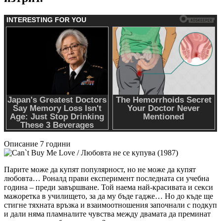
Описание
7 години
Парите може да купят популярност, но не може да купят
любовта… Роналд прави експеримент последната си учебна
година – преди завършване. Той наема най-красивата и секси
мажоретка в училището, за да му бъде гадже… Но до къде ще
стигне тяхната връзка и взаимоотношения започнали с подкуп
и дали няма пламналите чувства между двамата да преминат