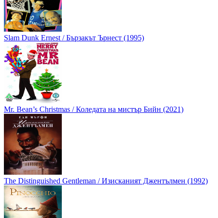
Slam Dunk Ernest / Бързакът Ърнест (1995)
Mr. Bean’s Christmas / Коледата на мистър Бийн (2021)
The Distinguished Gentleman / Изисканият Джентълмен (1992)