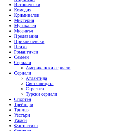
Исторически
Комедия
Криминален
Мистерия
Музикален
Мюзикъл
Предавания
Приключенски
Психо
Романтичен
Семеен
Сериали
Американски сериали
Сериали
Атлантида
Светкавицата
Стрелата
Турски сериали
Спортен
Трейлъри
Трилър
Уестърн
Ужаси
Фантастика
Фентъзи