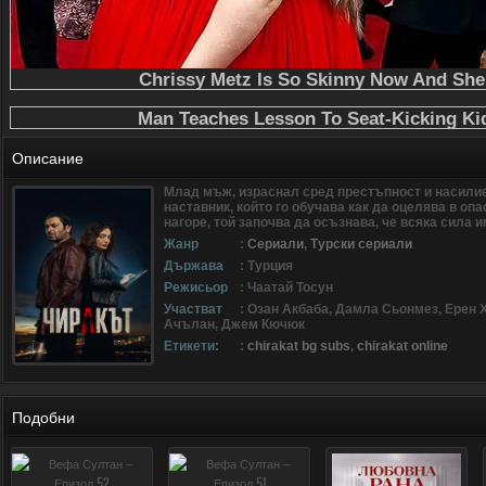
Описание
Млад мъж, израснал сред престъпност и насилие
наставник, който го обучава как да оцелява в опа
нагоре, той започва да осъзнава, че всяка сила и
Жанр
:
Сериали
,
Турски сериали
Държава
: Турция
Режисьор
: Чаатай Тосун
Участват
: Озан Акбаба, Дамла Сьонмез, Ерен
Ачълан, Джем Кючюк
Етикети:
:
chirakat bg subs
,
chirakat online
Подобни