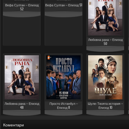
Вефа Султан – Епизод
Вефа Султан – Епизод 51
52
Любовна рана – Епизод
50
Любовна рана – Епизод
Просто Истанбул –
Шуле: Твоята история –
48
Епизод 8
Епизод 10
Коментари