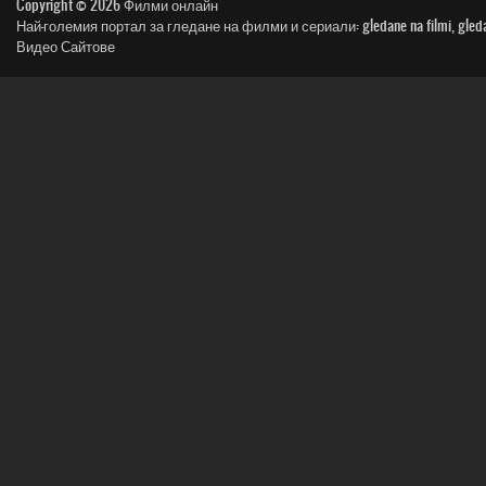
Copyright © 2026
Филми онлайн
Най-големия портал за гледане на филми и сериали: gledane na filmi, gledai film, n
Видео Сайтове