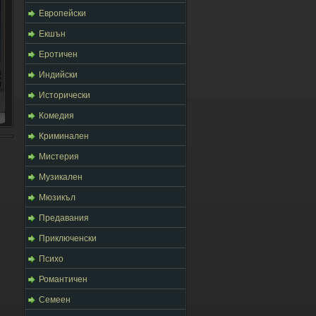
Европейски
Екшън
Еротичен
Индийски
Исторически
Комедия
Криминален
Мистерия
Музикален
Мюзикъл
Предавания
Приключенски
Психо
Романтичен
Семеен