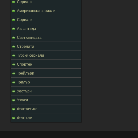
Сериали
Американски сериали
Сериали
Атлантида
Светкавицата
Стрелата
Турски сериали
Спортен
Трейлъри
Трилър
Уестърн
Ужаси
Фантастика
Фентъзи