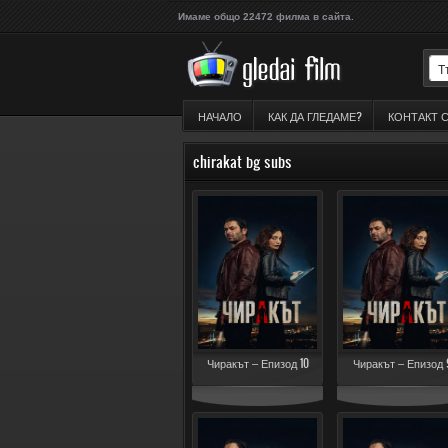
Имаме общо 22472 филма в сайта.
НАЧАЛО
КАК ДА ГЛЕДАМЕ?
КОНТАКТ 
chirakat bg subs
Чиракът – Епизод 10
Чиракът – Епизод 