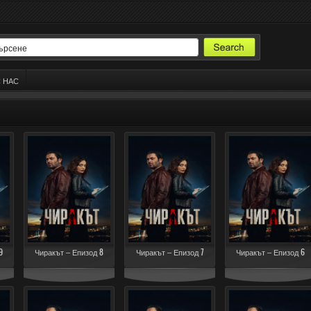
С НАС
9
Чиракът – Епизод 8
Чиракът – Епизод 7
Чиракът – Епизод 6