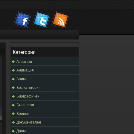
Категории
Азиатски
Анимация
Аниме
Без категория
Биографичен
Български
Военен
Документален
Драма