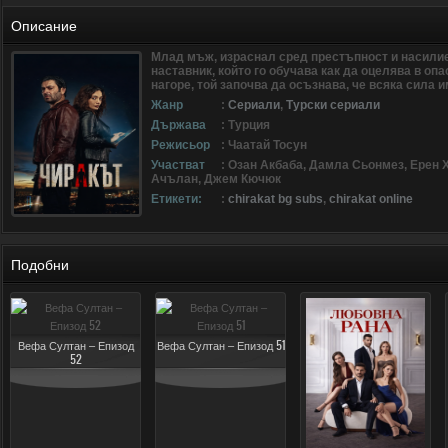
Описание
Млад мъж, израснал сред престъпност и насилие
наставник, който го обучава как да оцелява в опа
нагоре, той започва да осъзнава, че всяка сила и
Жанр
:
Сериали
,
Турски сериали
Държава
: Турция
Режисьор
: Чаатай Тосун
Участват
: Озан Акбаба, Дамла Сьонмез, Ерен
Ачълан, Джем Кючюк
Етикети:
:
chirakat bg subs
,
chirakat online
Подобни
Вефа Султан – Епизод
Вефа Султан – Епизод 51
52