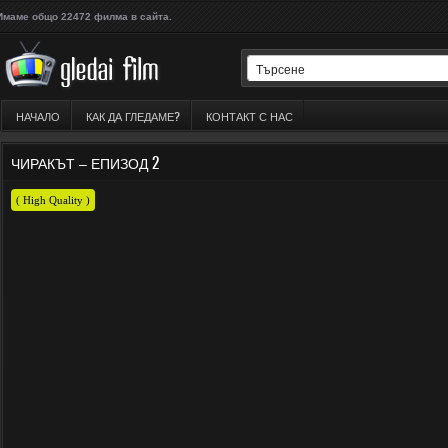
Имаме общо 22472 филма в сайта.
НАЧАЛО
КАК ДА ГЛЕДАМЕ?
КОНТАКТ С НАС
ЧИРАКЪТ – ЕПИЗОД 2
( High Quality )