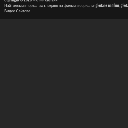
Най-големия портал за гледане на филми и сериали: gledane na filmi, gledai film, n
Видео Сайтове