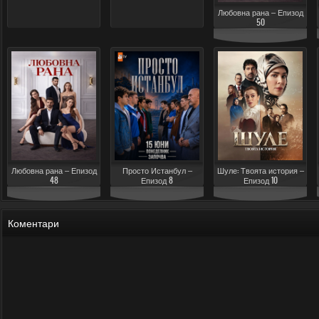
Любовна рана – Епизод
50
Любовна рана – Епизод
Просто Истанбул –
Шуле: Твоята история –
48
Епизод 8
Епизод 10
Коментари