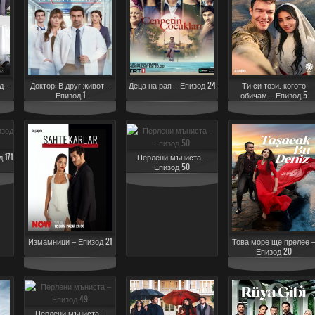
д –
Доктор: В друг живот –
Деца на рая – Епизод 24
Ти си този, когото
Епизод 1
обичам – Епизод 5
 171
Перлени мъниста –
Епизод 50
Измамници – Епизод 21
Това море ще прелее 
Епизод 20
Перлени мъниста –