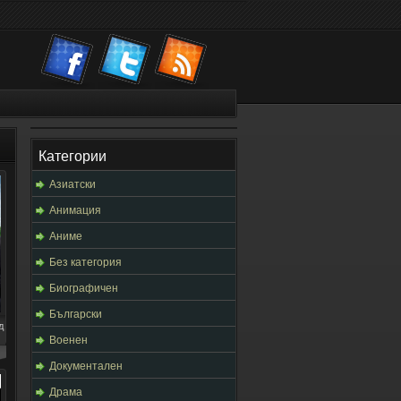
Категории
Азиатски
Анимация
Аниме
Без категория
Биографичен
Български
д
Военен
Документален
Драма