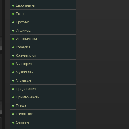
Европейски
Екшън
Еротичен
Индийски
Исторически
д
Комедия
Криминален
Мистерия
Музикален
Мюзикъл
Предавания
Приключенски
Психо
Романтичен
Семеен