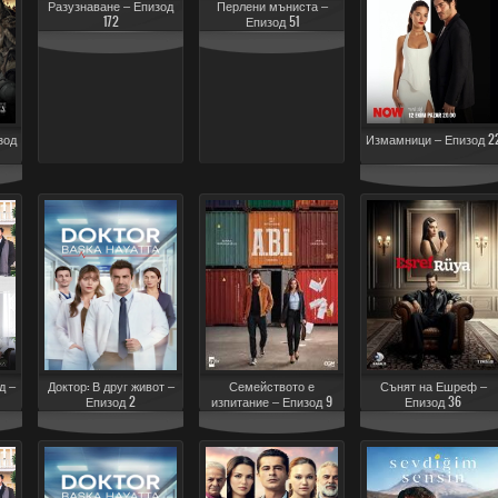
Разузнаване – Епизод
Перлени мъниста –
172
Епизод 51
зод
Измамници – Епизод 2
д –
Доктор: В друг живот –
Семейството е
Сънят на Ешреф –
Епизод 2
изпитание – Епизод 9
Епизод 36