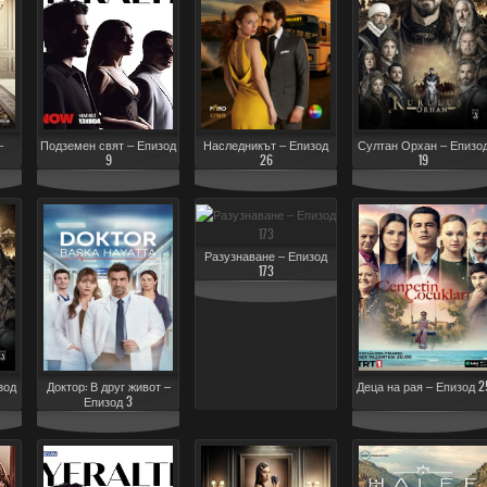
–
Подземен свят – Епизод
Наследникът – Епизод
Султан Орхан – Епизо
9
26
19
Разузнаване – Епизод
173
зод
Доктор: В друг живот –
Деца на рая – Епизод 2
Епизод 3