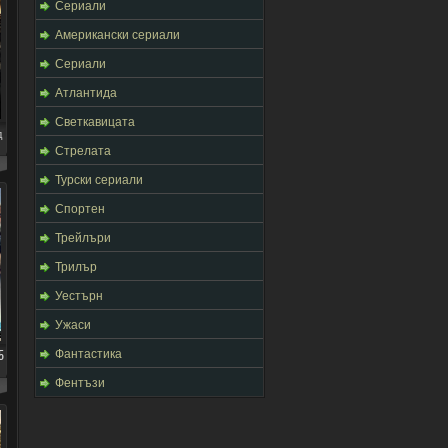
Сериали
Американски сериали
Сериали
Атлантида
Светкавицата
д
Стрелата
Турски сериали
Спортен
Трейлъри
Трилър
Уестърн
Ужаси
Фантастика
5
Фентъзи