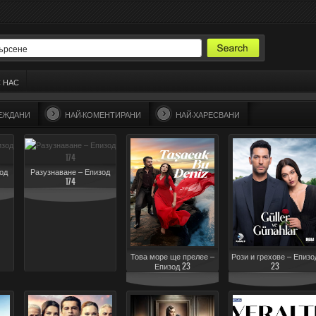
С НАС
ЛЕЖДАНИ
НАЙ-КОМЕНТИРАНИ
НАЙ-ХАРЕСВАНИ
од
Разузнаване – Епизод
174
Това море ще прелее –
Рози и грехове – Епизо
Епизод 23
23