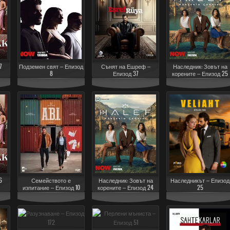
7
Подземен свят – Епизод
Сънят на Ешреф –
Наследник: Зовът на
8
Епизод 37
корените – Епизод 25
6
Семейството е
Наследник: Зовът на
Наследникът – Епизод
изпитание – Епизод 10
корените – Епизод 24
25