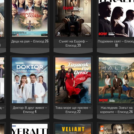
Деца на рая – Епизод 26
Сънят на Ешреф –
Подземен свят – Епизо
8
Епизод 39
10
д –
Доктор: В друг живот –
Това море ще прелее –
Наследник: Зовът на
Епизод 4
Епизод 22
корените – Епизод 26