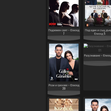
Подземен свят – Епизод
Под един и същ дъж
7
Епизод 5
Разузнаване – Епизод
Рози и грехове – Епизод
20