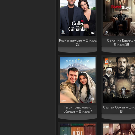
Рози и грехове – Епизод
Сънят на Ешреф 
22
Епизод 38
Ти си този, когото
Султан Орхан – Епи
обичам – Епизод 7
18