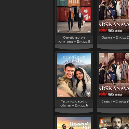
Семейството е
Завист – Епизод 2
изпитание – Епизод 11
Ти си този, когото
Завист – Епизод 2
обичам – Епизод 6