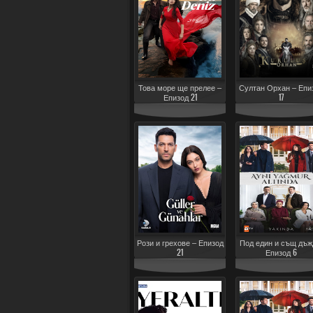
Това море ще прелее –
Султан Орхан – Епи
Епизод 21
17
Рози и грехове – Епизод
Под един и същ дъж
21
Епизод 6