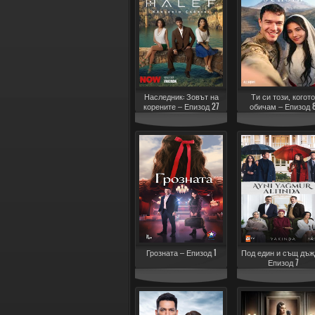
Наследник: Зовът на
Ти си този, когото
корените – Епизод 27
обичам – Епизод 
Грозната – Епизод 1
Под един и същ дъж
Епизод 7